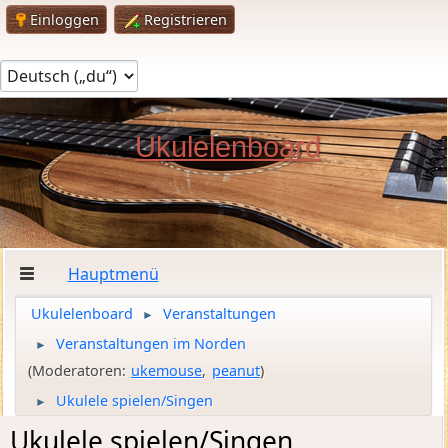
Einloggen
Registrieren
Ukulelenboard
Hauptmenü
Ukulelenboard
Veranstaltungen
►
Veranstaltungen im Norden
►
(Moderatoren:
ukemouse
,
peanut
)
Ukulele spielen/Singen
►
Ukulele spielen/Singen